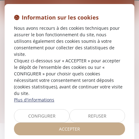
PÉNALE
Information sur les cookies
Nous avons recours à des cookies techniques pour
Représentation ou assistance de victimes de dommages
assurer le bon fonctionnement du site, nous
matériel, moral ou corporel dans le cadre de procédure
utilisons également des cookies soumis à votre
pénales ou civiles ;
consentement pour collecter des statistiques de
Rédaction de conclusions de partie civile
visite.
Cliquez ci-dessous sur « ACCEPTER » pour accepter
Liquidation du préjudice corporel ;
le dépôt de l'ensemble des cookies ou sur «
Contentieux relatifs à la responsabilité délictuelle ou quasi
CONFIGURER » pour choisir quels cookies
délictuelle, en demande ou en défense ; détermination
nécessitant votre consentement seront déposés
du gardien
(cookies statistiques), avant de continuer votre visite
Action en diffamation au civil ou au pénal
du site.
Travail dissimulé (dissimulation d’activité et d’emploi
Plus d'informations
salarié)
CONFIGURER
REFUSER
ACCEPTER