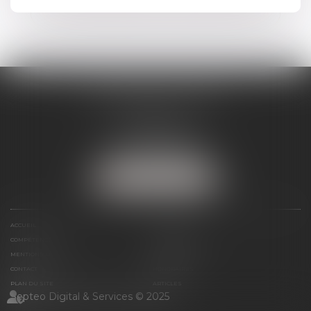
Voir tous les expertises
Contacter un expert
SÉVERINE WERTHE
E.I.
8 rue Emile Zola
25000 BESANCON
Tél :
09 72 16 85 75
NOUS LOCALISER
ACCUEIL
LE CABINET
COMPÉTENCES
PRÉSENTATION
MENTIONS LÉGALES
ESPACE CLIENT
CONTACT
HONORAIRES
PLAN DU SITE
ARTICLES
Septeo Digital & Services © 2025