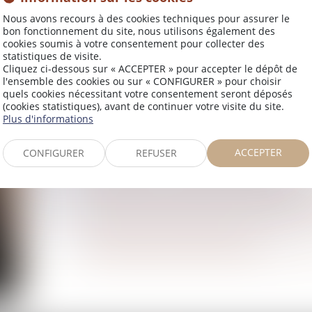
Nous avons recours à des cookies techniques pour assurer le
bon fonctionnement du site, nous utilisons également des
cookies soumis à votre consentement pour collecter des
FORMATION
statistiques de visite.
Cliquez ci-dessous sur « ACCEPTER » pour accepter le dépôt de
2016/2017 - Ecole des Avocats du Grand
l'ensemble des cookies ou sur « CONFIGURER » pour choisir
quels cookies nécessitant votre consentement seront déposés
Certificat d’Aptitude à la Profession d’
(cookies statistiques), avant de continuer votre visite du site.
2015 - Institut d’Etudes Judiciaires de 
Plus d'informations
2015 - Master 2 Droit privé général à fin
famille : «Les frères et sœurs », Unive
ACCEPTER
CONFIGURER
REFUSER
2014 - Master 1 Droit notarial
, DIJON
Expérience acquise en dehors d
Domaines d’intervention