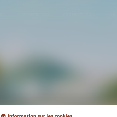
ET
COMPÉTENCES
PRÉSENTATION
ME
LUCILE
PASSEBOIS
VOCATE COLLABORATRI
Information sur les cookies