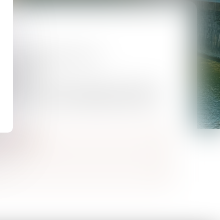
 Est (ERAGE) à Strasbourg
Avocat (CAPA)
Besançon
alité de recherche, mémoire en droit de la
rsité de Franche-Comté, BESANCON
, DIJON
u cabinet