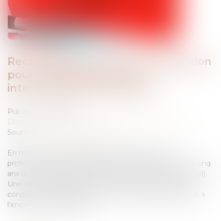
Recevabilité de l’action : l’assignation
pour opposabilité suffit à
interrompre la prescription
Publié le :
17/07/2025
Droit des obligations et des suretés
/
Procédure civile
Source :
www.lemag-juridique.com
En matière de responsabilité contractuelle entre
professionnels, la prescription de droit commun est de cinq
ans (L 110-4 du Code de commerce et 2224 du Code civil).
Une demande en justice peut interrompre ce délai à
condition de manifester la volonté du demandeur d’agir à
l’encontre du défendeur...