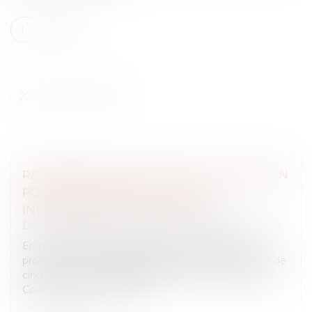
Lire la suite
RECEVABILITÉ DE L’ACTION : L’ASSIGNATION
POUR OPPOSABILITÉ SUFFIT À
INTERROMPRE LA PRESCRIPTION
Droit des obligations et des suretés
/
Procédure civile
En matière de responsabilité contractuelle entre
professionnels, la prescription de droit commun est de
cinq ans (L 110-4 du Code de commerce et 2224 du
Code civil). Une demande...