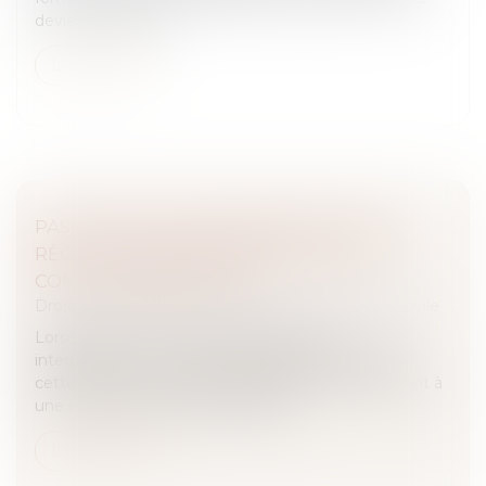
devient irrévocabl...
Lire la suite
PAS D’APPLICATION IMMÉDIATE DE LA
RÈGLE JURISPRUDENTIELLE SUR LES
CONCLUSIONS D’APPEL
Droit des obligations et des suretés
/
Procédure civile
Lorsque la Cour de cassation adopte une
interprétation nouvelle d’une règle de procédure,
cette évolution ne peut s’appliquer immédiatement à
une instance d’appel introduite ant...
Lire la suite