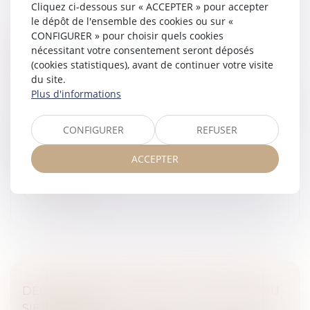
Cliquez ci-dessous sur « ACCEPTER » pour accepter
le dépôt de l'ensemble des cookies ou sur «
CONFIGURER » pour choisir quels cookies
OPPOSER UN MOYEN DE DÉFENSE AU
nécessitant votre consentement seront déposés
FOND NE REVIENT PAS À FORMULER UNE
(cookies statistiques), avant de continuer votre visite
NOUVELLE PRÉTENTION !
du site.
Plus d'informations
Droit des obligations et des suretés
/
Procédure civile
Lors de la rédaction des premières conclusions d’appel,
CONFIGURER
REFUSER
les parties doivent présenter l’ensemble de leurs
prétentions sur le fond, à peine d’irrecevabilité
ACCEPTER
d’office...
Lire la suite
DÉCLARATION DE SAISINE : ATTENTION AU
SIÈGE SOCIAL !