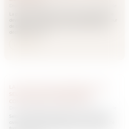
Droit des obligations et des suretés
/
Procédure civile
La procédure d’appel revient une nouvelle fois sur le
devant de la scène avec un arrêt remarqué de la Cour
de cassation, rendu cette semaine, à propos de la
déclaration de saisi...
Lire la suite
LA COUR DE CASSATION RAPPELLE QUE
SEUL CELUI QUI FAIT APPEL PEUT
CONTESTER SA CONDAMNATION
Droit des obligations et des suretés
/
Procédure civile
Selon les articles 553 et 562 du Code de procédure
civile, lorsqu’aucun appel principal ou incident n’a été
formé contre une condamnation pécuniaire, celle-ci