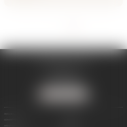
<<
<
1
2
3
4
5
>
>>
SÉVERINE WERTHE
E.I.
8 rue Emile Zola
25000 BESANCON
Tél :
09 72 16 85 75
NOUS LOCALISER
ACCUEIL
LE CABINET
COMPÉTENCES
PRÉSENTATION
MENTIONS LÉGALES
ESPACE CLIENT