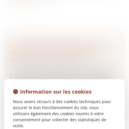
Lire la suite
L’INDIVISIBILITÉ N’EXISTE QUE SI DEUX
DÉCISIONS SONT MATÉRIELLEMENT
INCONCILIABLES À EXÉCUTER
Droit des obligations et des suretés
/
Procédure civile
En matière de procédure d’appel, une décision n’est
susceptible d’appel indivisible que si son exécution à
l’égard d’une partie est matériellement incompatible
Information sur les cookies
avec celle rendue...
Nous avons recours à des cookies techniques pour
Lire la suite
assurer le bon fonctionnement du site, nous
utilisons également des cookies soumis à votre
consentement pour collecter des statistiques de
visite.