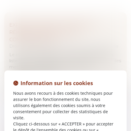
EXPERT JUDICIAIRE : UN REFUS DE
RÉINSCRIPTION DOIT ÊTRE
CONTRADICTOIRE
Droit des obligations et des suretés
/
Procédure civile
Le refus de réinscription d'un expert judiciaire sur la
liste d'une cour d'appel ne peut être fondé que sur des
motifs au sujet desquels l'intéressé a été
préalablement mis en m...
Information sur les cookies
Lire la suite
Nous avons recours à des cookies techniques pour
assurer le bon fonctionnement du site, nous
utilisons également des cookies soumis à votre
consentement pour collecter des statistiques de
visite.
Cliquez ci-dessous sur « ACCEPTER » pour accepter
ORDONNANCE SUR REQUÊTE : LA
le dépôt de l'ensemble des cookies ou sur «