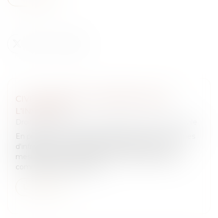
CIVI : EXPERTISE ET PÉREMPTION DE
L'INSTANCE
Droit des obligations et des suretés
/
Procédure civile
En principe, en matière d'indemnisation des victimes
d'infractions, le ministère public doit être mis en
mesure de faire connaître son avis tant devant la
commission d'indemnisa...
Lire la suite