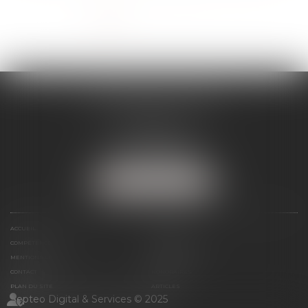
<<
<
1
2
3
4
5
>
>>
SÉVERINE WERTHE
E.I.
8 rue Emile Zola
25000 BESANCON
Tél :
09 72 16 85 75
NOUS LOCALISER
ACCUEIL
LE CABINET
COMPÉTENCES
PRÉSENTATION
MENTIONS LÉGALES
ESPACE CLIENT
CONTACT
HONORAIRES
PLAN DU SITE
ARTICLES
Septeo Digital & Services © 2025