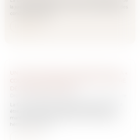
La Cour de cassation poursuit son assouplissement de
la jurisprudence relative à la rédaction du dispositif des
conclusions d'appel...
Lire la suite
UN POURVOI DIRIGÉ À L’ENCONTRE DE LA «
COLLECTIVITÉ DES HÉRITIERS » DOIT ÊTRE
DÉCLARÉ IRRECEVABLE !
Droit des obligations et des suretés
/
Procédure civile
La Cour de cassation rappelle qu’un pourvoi ne peut
être formé contre une personne décédée ni, de
manière générale, contre la seule « collectivité des
héritiers » de celle-ci...
Lire la suite