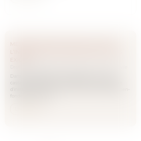
MESURE D’INSTRUCTION IN FUTURUM :
L’INDEMNISATION PRÉALABLE N’EST PAS
EXIGÉE
Droit des obligations et des suretés
/
Procédure civile
Dans un arrêt rendu le 18 mai dernier, la Cour de
cassation rappelle que le demandeur à une mesure
d’instruction avant tout procès n’a pas à établir le bien-
fondé de l’action qu...
Lire la suite