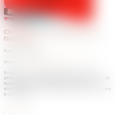
CIVI : expertise et péremption de
l'instance
Publié le :
06/08/2026
Droit des obligations et des suretés
/
Procédure civile
Source :
www.lemag-juridique.com
En principe, en matière d'indemnisation des victimes
d'infractions, le ministère public doit être mis en mesure de
faire connaître son avis tant devant la commission
d'indemnisation des victimes d'infractions (CIVI) que devant
la cour d'appel...
Lire la suite