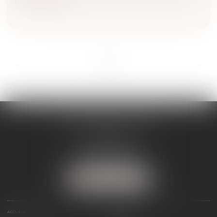
Lire la suite
...
...
<<
<
2
3
4
5
6
7
8
>
>>
SÉVERINE WERTHE
E.I.
8 rue Emile Zola
25000 BESANCON
Tél :
09 72 16 85 75
NOUS LOCALISER
ACCUEIL
LE CABINET