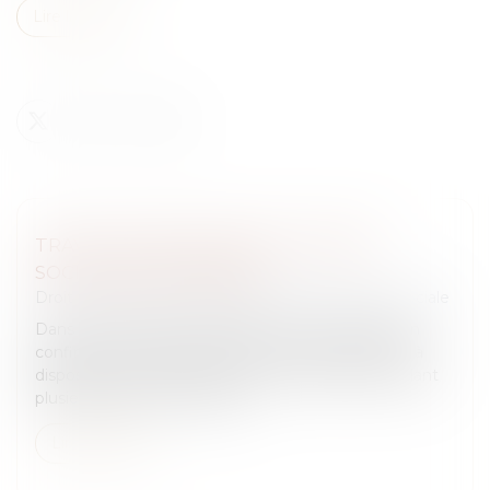
Lire la suite
TRAVAILLEURS DÉTACHÉS : FRAUDE
SOCIALE SANCTIONNÉE
Droit du travail - Salariés
/
Droit de la protection sociale
Dans un arrêt du 27 mai 2026, la Cour de cassation
confirme la condamnation d’une société de mise à
disposition de main-d’œuvre ayant organisé pendant
plusieurs années un systèm...
Lire la suite