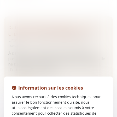
RUPTURE CONVENTIONNELLE : CE QUI
CHANGE AU 1ER SEPTEMBRE 2026
Droit du travail - Salariés
/
Relation individuelles au
travail
À partir du 1er septembre 2026, les salariés qui
partiront dans le cadre d’une rupture conventionnelle
ne bénéficieront plus de la même durée maximale
d’indemnisation qu’auparav...
Lire la suite
Information sur les cookies
Nous avons recours à des cookies techniques pour
assurer le bon fonctionnement du site, nous
utilisons également des cookies soumis à votre
consentement pour collecter des statistiques de