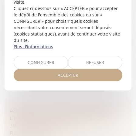
visite.
LA PROTECTION DE LA SALARIÉE ENCEINTE
Cliquez ci-dessous sur « ACCEPTER » pour accepter
PRIME SUR L’OBLIGATION ALLÉGUÉE DE
le dépôt de l'ensemble des cookies ou sur «
LOYAUTÉ
CONFIGURER » pour choisir quels cookies
Droit du travail - Salariés
nécessitant votre consentement seront déposés
Une salariée enceinte n’est pas tenue d’informer son
(cookies statistiques), avant de continuer votre visite
employeur de son état de grossesse. Dès lors, son
du site.
omission ne peut constituer une faute grave justifiant
Plus d'informations
son licenciement. T...
CONFIGURER
REFUSER
Lire la suite
ACCEPTER
ABSENCE DE CONSIGNES DE SÉCURITÉ :
L’IMPRUDENCE DE LA VICTIME NE PEUT
JUSTIFIER UN PARTAGE DE
RESPONSABILITÉ !