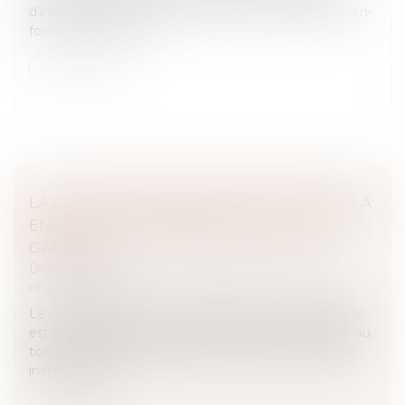
d’instruction avant tout procès n’a pas à établir le bien-
fondé de l’action qu...
Lire la suite
LA CHUTE D’UNE ÉCHELLE NE SUFFIT PAS À
ENGAGER LA RESPONSABILITÉ DE SON
GARDIEN !
Droit des obligations et des suretés
/
Droit de la
responsabilité
Le co-président du conseil syndical d'une copropriété
est victime d'un accident en 2017 alors qu'il accède au
toit-terrasse de l'immeuble au moyen d'une échelle
installée dans l...