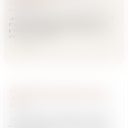
Droit des obligations et des suretés
/
Droit de la
responsabilité
La Cour de cassation opère une évolution notable en
matière de responsabilité des organisateurs
professionnels d’activités sportives ou de loisirs. Elle
affirme que lorsque le p...
Lire la suite
MESURE D’INSTRUCTION IN FUTURUM :
L’INDEMNISATION PRÉALABLE N’EST PAS
EXIGÉE
Droit des obligations et des suretés
/
Procédure civile
Dans un arrêt rendu le 18 mai dernier, la Cour de
cassation rappelle que le demandeur à une mesure