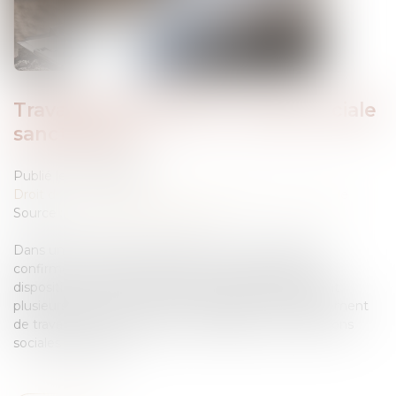
Travailleurs détachés : fraude sociale
sanctionnée
Publié le :
24/06/2026
Droit du travail - Salariés
/
Droit de la protection sociale
Source :
www.lemag-juridique.com
Dans un arrêt du 27 mai 2026, la Cour de cassation
confirme la condamnation d’une société de mise à
disposition de main-d’œuvre ayant organisé pendant
plusieurs années un système frauduleux de détachement
de travailleurs étrangers afin d’échapper aux cotisations
sociales françaises....