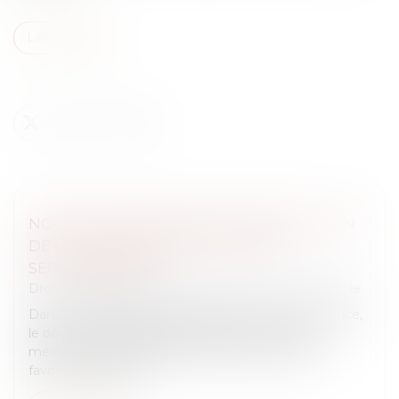
Lire la suite
NOUVELLES MESURES DE SIMPLIFICATION
DE LA PROCÉDURE CIVILE AU 1ER
SEPTEMBRE 2025
Droit des obligations et des suretés
/
Procédure civile
Dans le prolongement du plan d’action pour la justice,
le décret du 8 juillet 2025 introduit une série de
mesures visant à simplifier la procédure civile. Il
favorise la dématér...