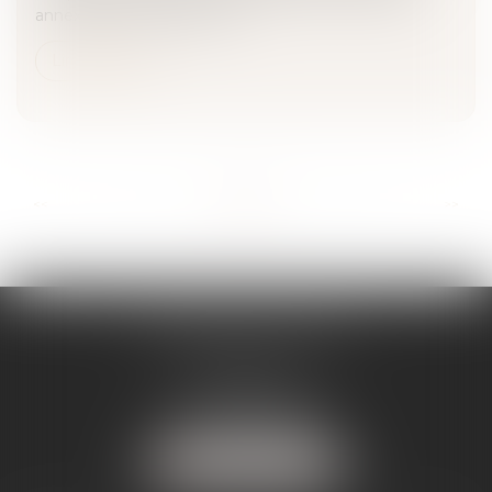
annexés au Code de la Séc...
Lire la suite
...
...
<<
<
11
12
13
14
15
16
17
>
>>
SÉVERINE WERTHE
E.I.
8 rue Emile Zola
25000 BESANCON
Tél :
09 72 16 85 75
NOUS LOCALISER