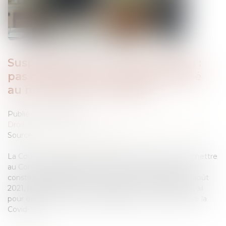
Suspension pour non-vaccination :
pas de départ à la retraite anticipé
au nom de la Constitution
Publié le :
21/07/2025
Droit du travail - Salariés
/
Relation individuelles au travail
Source :
www.lemag-juridique.com
La Cour de cassation a dernièrement refusé de transmettre
au Conseil constitutionnel une question prioritaire de
constitutionnalité portant sur l’article 14 de la loi du 5 août
2021, laquelle permet la suspension du contrat de travail
pour défaut de respect de l’obligation vaccinale contre la
Covid-19...