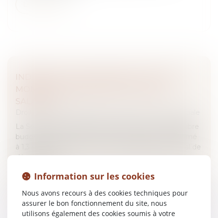
Lire la suite
INDEMNITÉS JOURNALIÈRES : VERS UN
MONTANT UNIQUE POUR TOUS LES
SALARIÉS ?
Droit du travail - Salariés
/
Droit de la protection sociale
La Sécurité sociale française fait face à un déséquilibre
budgétaire persistant. Après un dépassement estimé
à 1,3 milliard d’euros pour l’Ondam (Objectif national de
dépenses d...
Information sur les cookies
Lire la suite
Nous avons recours à des cookies techniques pour
assurer le bon fonctionnement du site, nous
utilisons également des cookies soumis à votre