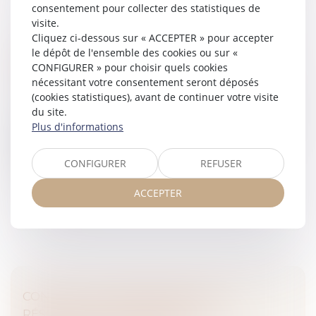
consentement pour collecter des statistiques de
visite.
Cliquez ci-dessous sur « ACCEPTER » pour accepter
CAUTIONNEMENT ET DISPROPORTION :
le dépôt de l'ensemble des cookies ou sur «
PAS D’ANNULATION SANS PREUVE SOLIDE
CONFIGURER » pour choisir quels cookies
DU DÉSÉQUILIBRE
nécessitant votre consentement seront déposés
(cookies statistiques), avant de continuer votre visite
Droit des obligations et des suretés
/
Droit des sûretés
du site.
Lorsqu’une personne s’engage en tant que caution,
Plus d'informations
l’article L 332-1 du Code de la consommation impose
que cet engagement ne soit pas manifestement
disproportionné par rapport à...
CONFIGURER
REFUSER
Lire la suite
ACCEPTER
CONTRATS INTERDÉPENDANTS : LA
RÉSOLUTION NOTIFIÉE SUFFIT À