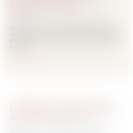
ENTRAÎNER LA CADUCITÉ
Droit des obligations et des suretés
/
Droit des
contrats
La résolution d’un contrat par notification produit ses
effets de plein droit. Lorsqu’un contrat résolu est lié à
d’autres dans le cadre d’une opération d’ensemble, sa
dispariti...
Lire la suite
SUSPENSION POUR NON-VACCINATION :
PAS DE DÉPART À LA RETRAITE ANTICIPÉ
AU NOM DE LA CONSTITUTION
Droit du travail - Salariés
/
Relation individuelles au
travail