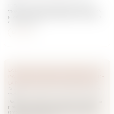
La Cour de cassation a dernièrement refusé de
transmettre au Conseil constitutionnel une question
prioritaire de constitutionnalité portant sur l’article 14
de la loi du 5 août...
Lire la suite
LA DURÉE D’EXPOSITION S’APPRÉCIE À LA
DATE DE LA DÉCLARATION, PAS À CELLE DE
LA PREMIÈRE CONSTATATION MÉDICALE
Droit du travail - Salariés
/
Responsabilité accident du
travail
Pour qu’une maladie soit reconnue comme d’origine
professionnelle, certaines conditions doivent être
remplies, notamment celles fixées par les tableaux