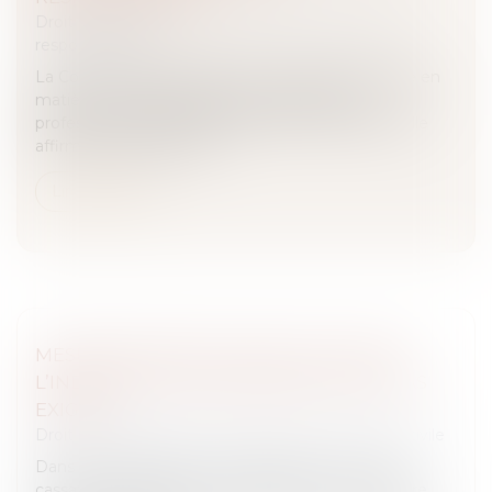
Droit des obligations et des suretés
/
Droit de la
responsabilité
La Cour de cassation opère une évolution notable en
matière de responsabilité des organisateurs
professionnels d’activités sportives ou de loisirs. Elle
affirme que lorsque le p...
Lire la suite
MESURE D’INSTRUCTION IN FUTURUM :
L’INDEMNISATION PRÉALABLE N’EST PAS
EXIGÉE
Droit des obligations et des suretés
/
Procédure civile
Dans un arrêt rendu le 18 mai dernier, la Cour de
cassation rappelle que le demandeur à une mesure