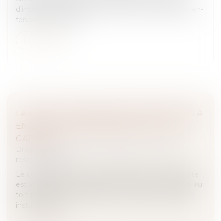
d’instruction avant tout procès n’a pas à établir le bien-
fondé de l’action qu...
Lire la suite
LA CHUTE D’UNE ÉCHELLE NE SUFFIT PAS À
ENGAGER LA RESPONSABILITÉ DE SON
GARDIEN !
Droit des obligations et des suretés
/
Droit de la
responsabilité
Le co-président du conseil syndical d'une copropriété
est victime d'un accident en 2017 alors qu'il accède au
toit-terrasse de l'immeuble au moyen d'une échelle
installée dans l...