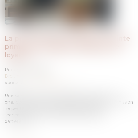
La protection de la salariée enceinte
prime sur l’obligation alléguée de
loyauté
Publié le :
16/06/2026
Droit du travail - Salariés
Source :
www.lemag-juridique.com
Une salariée enceinte n’est pas tenue d’informer son
employeur de son état de grossesse. Dès lors, son omission
ne peut constituer une faute grave justifiant son
licenciement. Tout licenciement fondé, même
partiellement ...