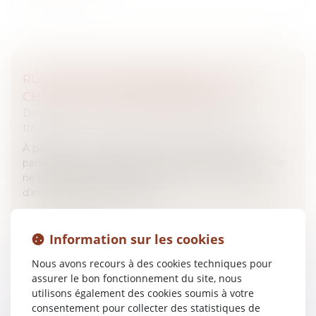
RUPTURE CONVENTIONNELLE : CE QUI
CHANGE AU 1ER SEPTEMBRE 2026
Droit du travail - Salariés
/
Relation individuelles au
travail
À partir du 1er septembre 2026, les salariés qui
partiront dans le cadre d’une rupture conventionnelle
ne bénéficieront plus de la même durée maximale
d’indemnisation qu’auparav...
Lire la suite
Information sur les cookies
Nous avons recours à des cookies techniques pour
assurer le bon fonctionnement du site, nous
utilisons également des cookies soumis à votre
consentement pour collecter des statistiques de