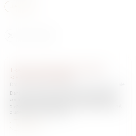
Lire la suite
TRAVAILLEURS DÉTACHÉS : FRAUDE
SOCIALE SANCTIONNÉE
Droit du travail - Salariés
/
Droit de la protection sociale
Dans un arrêt du 27 mai 2026, la Cour de cassation
confirme la condamnation d’une société de mise à
disposition de main-d’œuvre ayant organisé pendant
plusieurs années un systèm...
Lire la suite