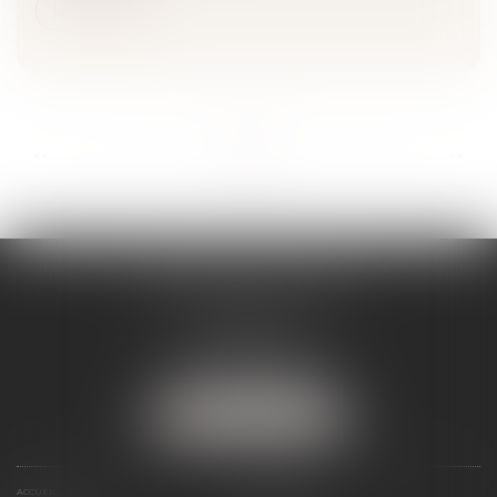
Lire la suite
...
...
<<
<
2
3
4
5
6
7
8
>
>>
SÉVERINE WERTHE
E.I.
8 rue Emile Zola
25000 BESANCON
Tél :
09 72 16 85 75
NOUS LOCALISER
ACCUEIL
LE CABINET