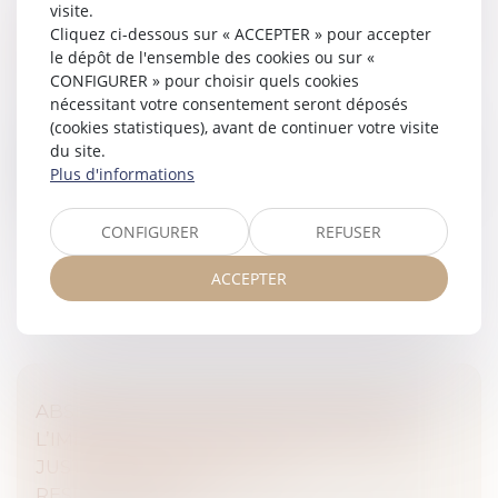
visite.
LA PROTECTION DE LA SALARIÉE ENCEINTE
Cliquez ci-dessous sur « ACCEPTER » pour accepter
PRIME SUR L’OBLIGATION ALLÉGUÉE DE
le dépôt de l'ensemble des cookies ou sur «
LOYAUTÉ
CONFIGURER » pour choisir quels cookies
Droit du travail - Salariés
nécessitant votre consentement seront déposés
(cookies statistiques), avant de continuer votre visite
Une salariée enceinte n’est pas tenue d’informer son
du site.
employeur de son état de grossesse. Dès lors, son
Plus d'informations
omission ne peut constituer une faute grave justifiant
son licenciement. T...
CONFIGURER
REFUSER
Lire la suite
ACCEPTER
ABSENCE DE CONSIGNES DE SÉCURITÉ :
L’IMPRUDENCE DE LA VICTIME NE PEUT
JUSTIFIER UN PARTAGE DE
RESPONSABILITÉ !