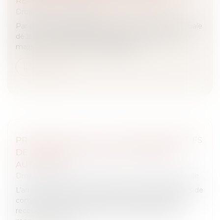
REPORT DES JOURS DE CONGÉ PAYÉ
Droit du travail - Salariés
Par un arrêt du 10 septembre 2025, la chambre sociale
de la Cour de cassation a opéré en un revirement
majeur en matière de congés payés...
Lire la suite
PROCÉDURE CIVILE : LISTE DES DISPOSITIFS
DE COMMUNICATION ÉLECTRONIQUE
AUTORISÉS
Droit des obligations et des suretés
/
Procédure civile
L’arrêté du 29 août 2025 fixant la liste des dispositifs de
communication électronique auxquels il peut être
recouru pour les envois, remises et notifications