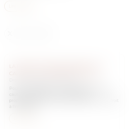
Lire la suite
LA PORTÉE DE L’ENGAGEMENT DE LA
CAUTION - LA FINANCE POUR TOUS
Droit des obligations et des suretés
Pour être juridiquement valable, l’engagement de
caution doit respecter une condition de
proportionnalité. Et la caution doit bénéficier d’un droit
à l’information...
Lire la suite