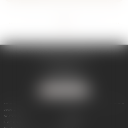
...
...
<<
<
6
7
8
9
10
11
12
>
>>
SÉVERINE WERTHE
E.I.
8 rue Emile Zola
25000 BESANCON
Tél :
09 72 16 85 75
NOUS LOCALISER
ACCUEIL
LE CABINET
COMPÉTENCES
PRÉSENTATION
MENTIONS LÉGALES
ESPACE CLIENT
CONTACT
HONORAIRES