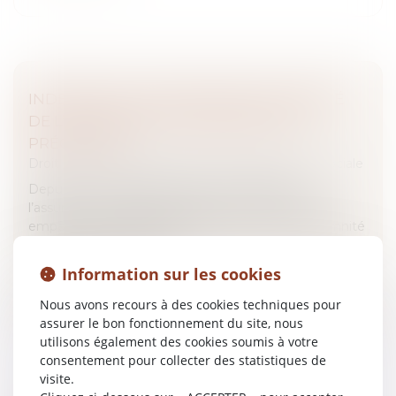
INDEMNITÉS JOURNALIÈRES MATERNITÉ
DE L’ASSURANCE VOLONTAIRE : DES
PRÉCISIONS !
Droit du travail - Salariés
/
Droit de la protection sociale
Depuis le 10 septembre 2025, une adhésion à
l’assurance volontaire postérieure à la conception
empêche désormais l’assurée de percevoir l’indemnité
journalière de maternité.
Information sur les cookies
Lire la suite
Nous avons recours à des cookies techniques pour
assurer le bon fonctionnement du site, nous
utilisons également des cookies soumis à votre
consentement pour collecter des statistiques de
visite.