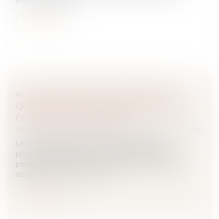
mentionnés à l’art...
Lire la suite
ALLOCATION DE RETOUR À L'EMPLOI -
QUELS DROITS AU CHÔMAGE APRÈS UN
CONTRAT D’ALTERNANCE ?
Droit du travail - Salariés
/
Droit de la protection sociale
Les contrats d’alternance (apprentissage et
professionnalisation) sont des contrats de travail
particuliers ; ils associent une formation théorique
dispensée en école ou à l’uni...
Lire la suite