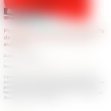
Procédure civile : liste des dispositifs
de communication électronique
autorisés
Publié le :
18/09/2025
Droit des obligations et des suretés
/
Procédure civile
Source :
www.actu-juridique.fr
L’arrêté du 29 août 2025 fixant la liste des dispositifs de
communication électronique auxquels il peut être recouru
pour les envois, remises et notifications mentionnés à
l’article 748-1 du Code de procédure civile, a été publié au
Journal officiel du 31 août 2025...