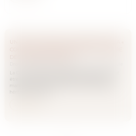
UN POURVOI DIRIGÉ À L’ENCONTRE DE LA «
COLLECTIVITÉ DES HÉRITIERS » DOIT ÊTRE
DÉCLARÉ IRRECEVABLE !
Droit des obligations et des suretés
/
Procédure civile
La Cour de cassation rappelle qu’un pourvoi ne peut
être formé contre une personne décédée ni, de
manière générale, contre la seule « collectivité des
héritiers » de celle-ci...
Lire la suite