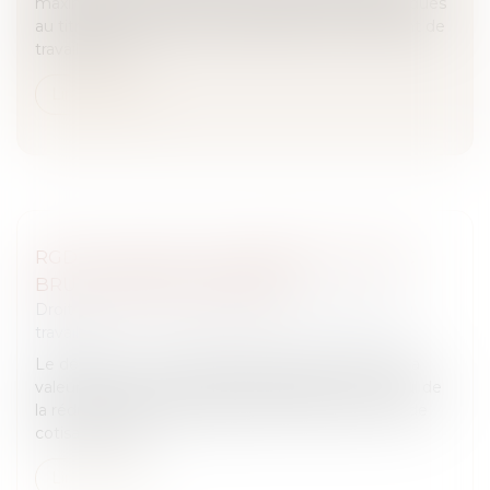
maximale de service des indemnités journalières dues
au titre des arrêts de travail résultant d’un accident de
travail ou d’u...
Lire la suite
RGDU : QUEL EST LE MONTANT DU SMIC
BRUT RETENU POUR 2026 ?
Droit du travail - Salariés
/
Relation individuelles au
travail
Le décret du 12 juin 2026 gèle pour l’année 2026 la
valeur du Smic à retenir pour l’éligibilité et le calcul de
la réduction générale dégressive unique (RGDU) de
cotisations pat...
Lire la suite