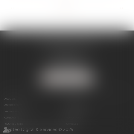
...
<<
<
1
2
3
4
5
6
7
>
>>
SÉVERINE WERTHE
E.I.
8 rue Emile Zola
25000 BESANCON
Tél :
09 72 16 85 75
NOUS LOCALISER
ACCUEIL
LE CABINET
COMPÉTENCES
PRÉSENTATION
MENTIONS LÉGALES
ESPACE CLIENT
CONTACT
HONORAIRES
PLAN DU SITE
ARTICLES
Septeo Digital & Services © 2025