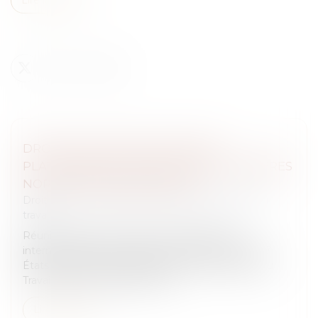
DROITS DES TRAVAILLEURS DES
PLATEFORMES : ADOPTION DES PREMIÈRES
NORMES INTERNATIONALES
Droit du travail - Salariés
/
Relation individuelles au
travail
Réunis à Genève lors de la 114e Conférence
internationale du Travail, les représentants des 187
États membres de l'Organisation internationale du
Travail (OIT) ont adopté une pr...
Lire la suite