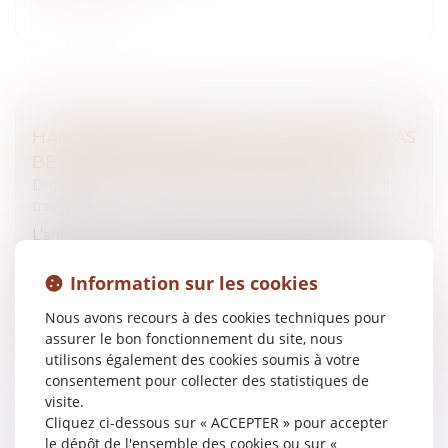
HARCÈLEMENT SEXUEL : LA VICTIME N'A PAS
BESOIN D'ÊTRE DIRECTEMENT VISÉE
Droit du travail - Salariés
/
Responsabilité accident du
travail
L’arrêt de la Cour de cassation, chambre sociale,
pourvoi n° 24-22.754 du 28 mai 2026, est relatif à la
caractérisation du harcèlement sexuel au travail...
Information sur les cookies
Nous avons recours à des cookies techniques pour
Lire la suite
assurer le bon fonctionnement du site, nous
utilisons également des cookies soumis à votre
consentement pour collecter des statistiques de
visite.
Cliquez ci-dessous sur « ACCEPTER » pour accepter
le dépôt de l'ensemble des cookies ou sur «