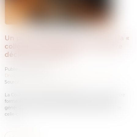
Un pourvoi dirigé à l’encontre de la «
collectivité des héritiers » doit être
déclaré irrecevable !
Publié le :
25/06/2026
Droit des obligations et des suretés
/
Procédure civile
Source :
www.lemag-juridique.com
La Cour de cassation rappelle qu’un pourvoi ne peut être
formé contre une personne décédée ni, de manière
générale, contre la seule « collectivité des héritiers » de
celle-ci...
Lire la suite