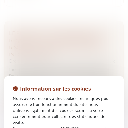
LE RECOURS À UNE ORDONNANCE SUR
REQUÊTE EST-IL JUSTIFIÉ EN CAS DE
RISQUE DE SUPPRESSION DE PREUVES
INFORMATIQUES ?
Droit des obligations et des suretés
/
Procédure civile
Les mesures d’instruction sur requête fondées sur
l’article 145 du Code de procédure civile permettent
d’obtenir des preuves avant tout procès lorsqu’il existe
un risque de dépé...
Information sur les cookies
Nous avons recours à des cookies techniques pour
Lire la suite
assurer le bon fonctionnement du site, nous
utilisons également des cookies soumis à votre
consentement pour collecter des statistiques de
visite.