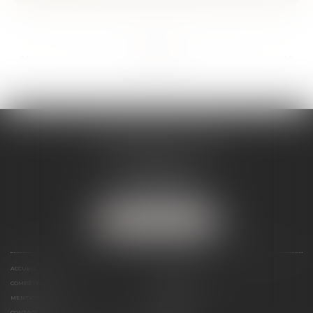
...
...
<<
<
4
5
6
7
8
9
10
>
>>
SÉVERINE WERTHE
E.I.
8 rue Emile Zola
25000 BESANCON
Tél :
09 72 16 85 75
NOUS LOCALISER
ACCUEIL
LE CABINET
COMPÉTENCES
PRÉSENTATION
MENTIONS LÉGALES
ESPACE CLIENT
CONTACT
HONORAIRES