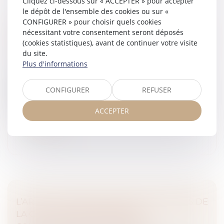
Cliquez ci-dessous sur « ACCEPTER » pour accepter
le dépôt de l'ensemble des cookies ou sur «
CONFIGURER » pour choisir quels cookies
VISITE MÉDICALE DE REPRISE ET
nécessitant votre consentement seront déposés
CONVENTION COLLECTIVE : L’EMPLOYEUR
(cookies statistiques), avant de continuer votre visite
TENU MALGRÉ L’ÉVOLUTION DES TEXTES
du site.
Droit du travail - Salariés
Plus d'informations
Par cet arrêt, la Cour de cassation se prononce sur
l’obligation pour l’employeur d’organiser une visite
CONFIGURER
REFUSER
médicale de reprise à l’issue d’un arrêt de travail pour
maladie...
ACCEPTER
Lire la suite
L’ARTICULATION DES VOIES DE RECOURS DE
LA CAUTION EN MATIÈRE DE