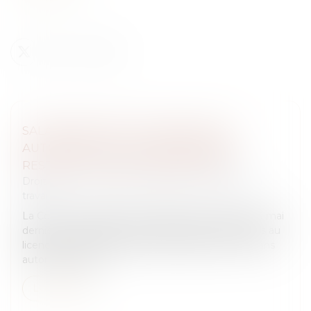
SALARIÉ PROTÉGÉ LICENCIÉ SANS
AUTORISATION : LES CONGÉS PAYÉS
RESTENT DUS EN CAS D’ÉVICTION
Droit du travail - Salariés
/
Relation individuelles au
travail
La Cour de cassation a précisé dans un arrêt du 13 mai
dernier les conséquences indemnitaires attachées au
licenciement nul d’un salarié protégé intervenu sans
autorisation admi...
Lire la suite