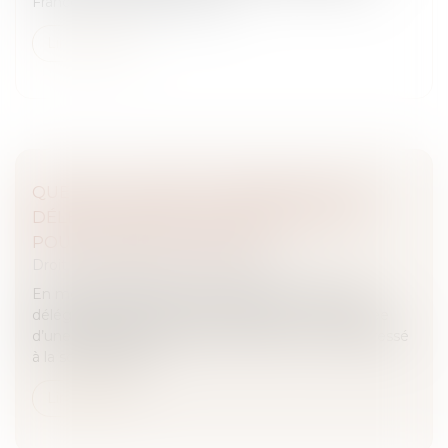
France, cette réforme modi...
Lire la suite
QUEL EST LE DROIT À INDEMNITÉ D'UN
DÉLÉGATAIRE EN CAS DE RÉSILIATION
POUR FAUTE INJUSTIFIÉE ?
Droit des obligations et des suretés
En méconnaissance des clauses d’un contrat de
délégation, la procédure de résiliation est entachée
d’une irrégularité formelle si l’acheteur n’a pas adressé
à la société titulai...
Lire la suite