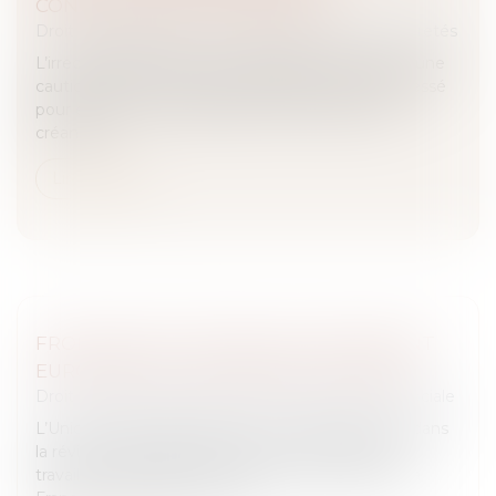
CONTESTATION DES CRÉANCES
Droit des obligations et des suretés
/
Droit des sûretés
L’irrecevabilité de la tierce opposition formée par une
caution ne la prive pas de sa qualité de tiers intéressé
pour exercer une réclamation contre l’état des
créances...
Lire la suite
FRONTALIERS : RÉVISION DU RÈGLEMENT
EUROPÉEN DE L'ASSURANCE CHÔMAGE
Droit du travail - Salariés
/
Droit de la protection sociale
L’Union européenne franchit une étape majeure dans
la révision des règles d’assurance chômage des
travailleurs frontaliers. Soutenue activement par la