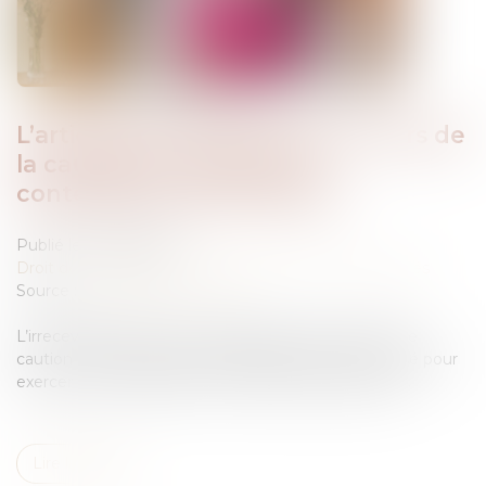
L’articulation des voies de recours de
la caution en matière de
contestation des créances
Publié le :
20/05/2026
Droit des obligations et des suretés
/
Droit des sûretés
Source :
www.dalloz-actualite.fr
L’irrecevabilité de la tierce opposition formée par une
caution ne la prive pas de sa qualité de tiers intéressé pour
exercer une réclamation contre l’état des créances...
Lire la suite