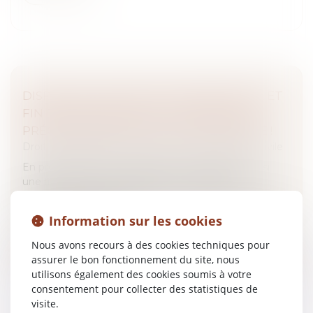
DISPOSITIF DES CONCLUSIONS D’APPEL ET
FIN DE NON-RECEVOIR : L’EXIGENCE DE
PRÉCISION NE SAURAIT ÊTRE EXCESSIVE !
Droit des obligations et des suretés
/
Procédure civile
En procédure civile, la question se pose de savoir si
une fin de non-recevoir peut être valablement
soulevée lorsque le dispositif des conclusions se limite
à une formulation gé...
Information sur les cookies
Lire la suite
Nous avons recours à des cookies techniques pour
assurer le bon fonctionnement du site, nous
utilisons également des cookies soumis à votre
consentement pour collecter des statistiques de
visite.