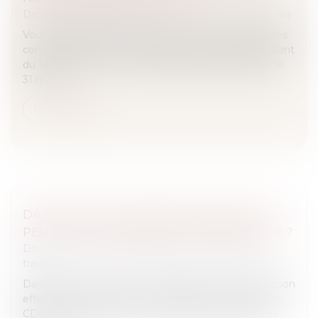
Droit du travail - Salariés
/
Droit de la protection sociale
Vous êtes salarié du secteur privé ? S'il vous reste des
congés acquis au titre de la période de référence allant
du 1er juin au 31 mai, vous devez les prendre avant le
31 mai 2...
Lire la suite
DANS QUELS CAS UNE RUPTURE DE CDD
PEUT ÊTRE CONSIDÉRÉE COMME ABUSIVE ?
Droit du travail - Salariés
/
Relation individuelles au
travail
Dans un arrêt rendu le 9 avril 2026, la Cour de cassation
effectue un rappel sur les conditions de rupture d’un
CDD dans le cas d’un arrêt de travail. Elle précise les