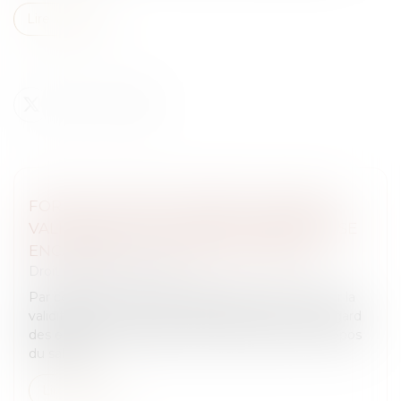
Lire la suite
FORFAIT JOURS ET SANTÉ DU SALARIÉ :
VALIDATION D’UN ACCORD D’ENTREPRISE
ENCADRANT LA CHARGE DE TRAVAIL
Droit du travail - Salariés
Par cet arrêt, la Cour de cassation se prononce sur la
validité d’une convention de forfait en jours au regard
des exigences relatives au droit à la santé et au repos
du salarié...
Lire la suite