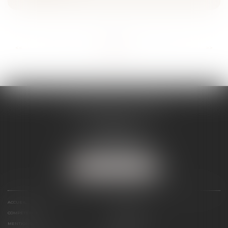
...
...
<<
<
5
6
7
8
9
10
11
>
>>
SÉVERINE WERTHE
E.I.
8 rue Emile Zola
25000 BESANCON
Tél :
09 72 16 85 75
NOUS LOCALISER
ACCUEIL
LE CABINET
COMPÉTENCES
PRÉSENTATION
MENTIONS LÉGALES
ESPACE CLIENT