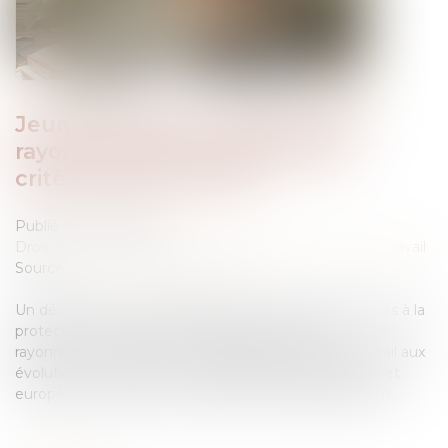
Jeunes travailleurs exposés aux
rayonnements : évolution des
critères de protection
Publié le :
14/05/2026
Droit du travail - Salariés
/
Responsabilité accident du travail
Source :
www.lemag-juridique.com
Un décret du 8 avril 2026 modifie les règles applicables à la
protection des jeunes travailleurs exposés aux
rayonnements ionisants, en adaptant le Code du travail aux
évolutions récentes du cadre réglementaire national et
européen, notamment à la directive 2013/59/Euratom...