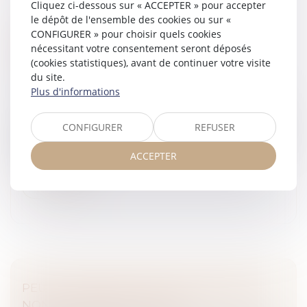
Cliquez ci-dessous sur « ACCEPTER » pour accepter
le dépôt de l'ensemble des cookies ou sur «
JEUNES TRAVAILLEURS EXPOSÉS AUX
CONFIGURER » pour choisir quels cookies
RAYONNEMENTS : ÉVOLUTION DES
nécessitant votre consentement seront déposés
(cookies statistiques), avant de continuer votre visite
CRITÈRES DE PROTECTION
du site.
Droit du travail - Salariés
/
Responsabilité accident du
Plus d'informations
travail
Un décret du 8 avril 2026 modifie les règles applicables
CONFIGURER
REFUSER
à la protection des jeunes travailleurs exposés aux
rayonnements ionisants, en adaptant le Code du travail
ACCEPTER
aux évolution...
Lire la suite
PEUT-ON REPORTER SES CONGÉS PAYÉS
NON PRIS APRÈS LE 31 MAI ?