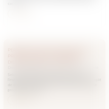
cas où un...
Lire la suite
PÉREMPTION D’INSTANCE DANS UNE
PROCÉDURE ORALE : L’ABSENCE DE
DILIGENCE EXIGIBLE DES PARTIES
Droit des obligations et des suretés
/
Procédure civile
Selon l’article 386 du Code de procédure civile,
l’instance est périmée lorsqu’aucune partie n’accomplit
de diligences pendant deux ans. Dans le cadre d’une
procédure orale sans...
Lire la suite