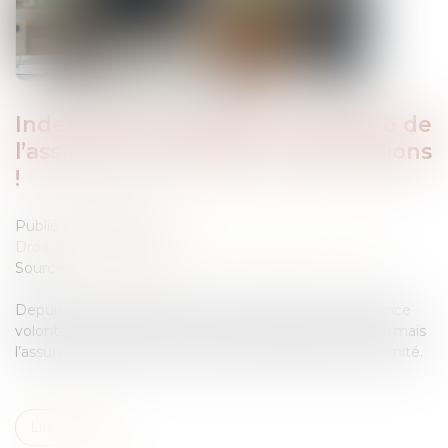
Indemnités journalières maternité de
l’assurance volontaire : des précisions
!
Publié le :
24/09/2025
Droit du travail - Salariés
/
Droit de la protection sociale
Source :
www.weblex.fr
Depuis le 10 septembre 2025, une adhésion à l’assurance
volontaire postérieure à la conception empêche désormais
l’assurée de percevoir l’indemnité journalière de maternité.
Lire la suite