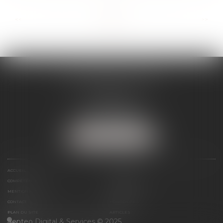
...
...
<<
<
6
7
8
9
10
11
12
>
>>
SÉVERINE WERTHE
E.I.
8 rue Emile Zola
25000 BESANCON
Tél :
09 72 16 85 75
NOUS LOCALISER
ACCUEIL
LE CABINET
COMPÉTENCES
PRÉSENTATION
MENTIONS LÉGALES
ESPACE CLIENT
CONTACT
HONORAIRES
PLAN DU SITE
ARTICLES
Septeo Digital & Services © 2025