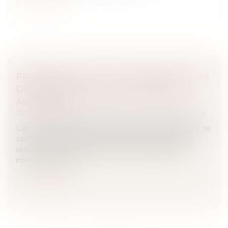
Lire la suite
PROCÉDURE CIVILE : LISTE DES DISPOSITIFS
DE COMMUNICATION ÉLECTRONIQUE
AUTORISÉS
Droit des obligations et des suretés
/
Procédure civile
L’arrêté du 29 août 2025 fixant la liste des dispositifs de
communication électronique auxquels il peut être
recouru pour les envois, remises et notifications
mentionnés à l’art...
Lire la suite