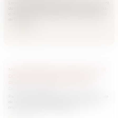
Lorsqu’une canalisation d’eau potable située en amont
du compteur individuel provoque un dommage, celui-
ci relève-t-il de la responsabilité de l’ouvrage public ou
de la responsa...
Lire la suite
MALADIE PENDANT LES CONGÉS : LA COUR
DE CASSATION CONSACRE LE DROIT AU
REPORT DES JOURS DE CONGÉ PAYÉ
Droit du travail - Salariés
Par un arrêt du 10 septembre 2025, la chambre sociale
de la Cour de cassation a opéré en un revirement
majeur en matière de congés payés...