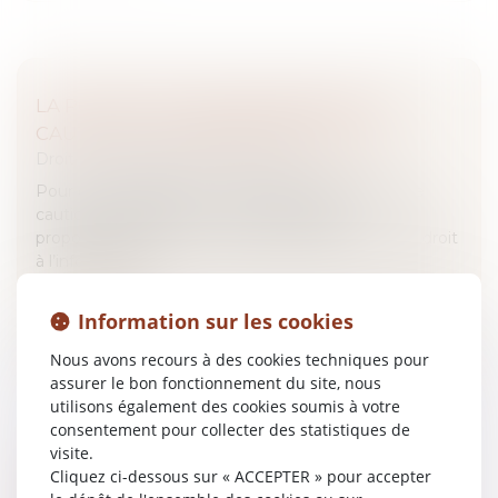
LA PORTÉE DE L’ENGAGEMENT DE LA
CAUTION - LA FINANCE POUR TOUS
Droit des obligations et des suretés
Pour être juridiquement valable, l’engagement de
caution doit respecter une condition de
proportionnalité. Et la caution doit bénéficier d’un droit
à l’information...
Lire la suite
Information sur les cookies
Nous avons recours à des cookies techniques pour
assurer le bon fonctionnement du site, nous
utilisons également des cookies soumis à votre
consentement pour collecter des statistiques de
visite.
INDEMNITÉS JOURNALIÈRES MATERNITÉ
Cliquez ci-dessous sur « ACCEPTER » pour accepter