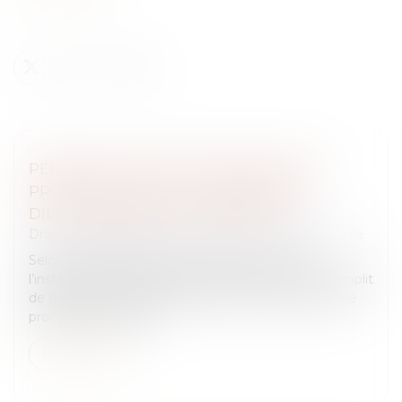
PÉREMPTION D’INSTANCE DANS UNE
PROCÉDURE ORALE : L’ABSENCE DE
DILIGENCE EXIGIBLE DES PARTIES
Droit des obligations et des suretés
/
Procédure civile
Selon l’article 386 du Code de procédure civile,
l’instance est périmée lorsqu’aucune partie n’accomplit
de diligences pendant deux ans. Dans le cadre d’une
procédure orale sans...
Lire la suite