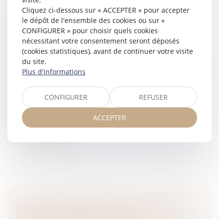
Cliquez ci-dessous sur « ACCEPTER » pour accepter
CONDUITE D’ENGINS ET TRAVAUX À
le dépôt de l'ensemble des cookies ou sur «
PROXIMITÉ DE RÉSEAUX : COMMENT
CONFIGURER » pour choisir quels cookies
OBTENIR LES AUTORISATIONS
nécessitant votre consentement seront déposés
CORRESPONDANTES ?
(cookies statistiques), avant de continuer votre visite
Droit du travail - Salariés
/
Responsabilité accident du
du site.
travail
Plus d'informations
La conduite d’engins et les travaux à proximité de
réseaux exigent des autorisations spécifiques. Un
CONFIGURER
REFUSER
article publié dans la revue Hygiène et sécurité du
travail de l’INRS fait l...
ACCEPTER
Lire la suite
CRÉDIT LOMBARD CRYPTO : LA FRANCE