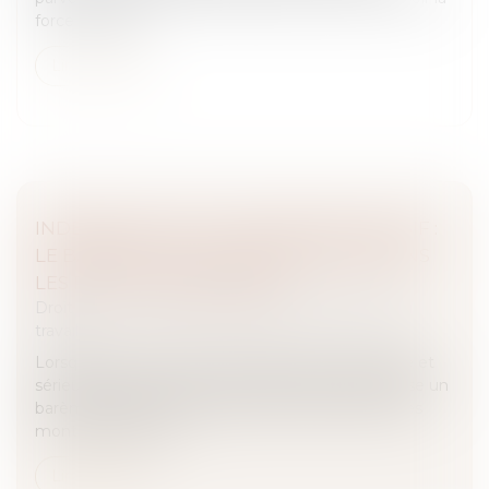
force majeure...
Lire la suite
INDEMNITÉ POUR LICENCIEMENT ABUSIF :
LE BARÈME LÉGAL S’IMPOSE, MÊME DANS
LES PETITES ENTREPRISES
Droit du travail - Salariés
/
Relation individuelles au
travail
Lorsqu’un licenciement est jugé sans cause réelle et
sérieuse, l’article L 1235-3 du Code du travail impose un
barème d’indemnisation (barème Macron) dont les
montants varient s...
Lire la suite