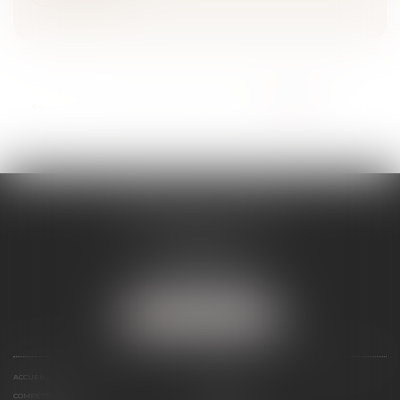
...
<<
<
14
15
16
17
18
19
20
>
>>
SÉVERINE WERTHE
E.I.
8 rue Emile Zola
25000 BESANCON
Tél :
09 72 16 85 75
NOUS LOCALISER
ACCUEIL
LE CABINET
COMPÉTENCES
PRÉSENTATION