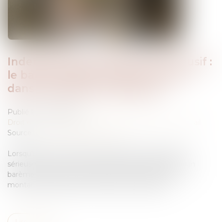
Indemnité pour licenciement abusif :
le barème légal s’impose, même
dans les petites entreprises
Publié le :
20/05/2025
Droit du travail - Salariés
/
Relation individuelles au travail
Source :
www.lemag-juridique.com
Lorsqu’un licenciement est jugé sans cause réelle et
sérieuse, l’article L 1235-3 du Code du travail impose un
barème d’indemnisation (barème Macron) dont les
montants varient selon l’ancienneté du salarié...
Lire la suite