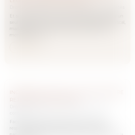
LÉGALISE LE GAGE NUMÉRIQUE
Droit des obligations et des suretés
/
Droit des sûretés
Et si vous pouviez financer vos projets sans vendre un
seul satoshi ? Non, ce n’est pas un mirage crypto-fiscal,
mais bel et bien la dernière innovation du Code
monétaire et fin...
Lire la suite
INCENDIE OVHCLOUD : LA FORCE MAJEURE
REJETÉE EN COUR D'APPEL
Droit des obligations et des suretés
/
Droit des
contrats
Face à France Bati Courtage, OVHcloud voit sa
responsabilité largement limitée, mais n'est pas
parvenu, comme en première instance, à faire valoir la