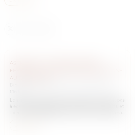
ASTREINTE OU TEMPS DE TRAVAIL
EFFECTIF ? LA COUR IMPOSE UNE ANALYSE
AU CAS PAR CAS
Droit du travail - Salariés
/
Relation individuelles au
travail
Le simple fait qu’un salarié soit d’astreinte ne suffit pas
à écarter la qualification de temps de travail effectif, et
il demeure indispensable de vérifier si les contraintes i...
Lire la suite