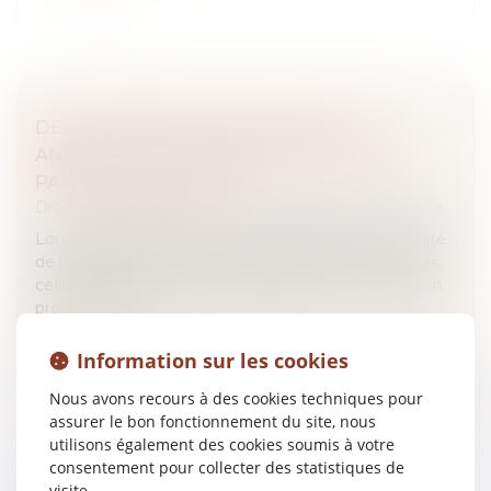
DEUX CONTRATS LIÉS, UNE SEULE
ANNULATION ? PAS SANS TOUTES LES
PARTIES AU PROCÈS !
Droit des obligations et des suretés
/
Procédure civile
Lorsque deux contrats sont interdépendants, la nullité
de l’un peut entraîner la caducité de l’autre. Toutefois,
cette conséquence est subordonnée à une condition
procédurale :...
Lire la suite
Information sur les cookies
Nous avons recours à des cookies techniques pour
assurer le bon fonctionnement du site, nous
utilisons également des cookies soumis à votre
consentement pour collecter des statistiques de
visite.