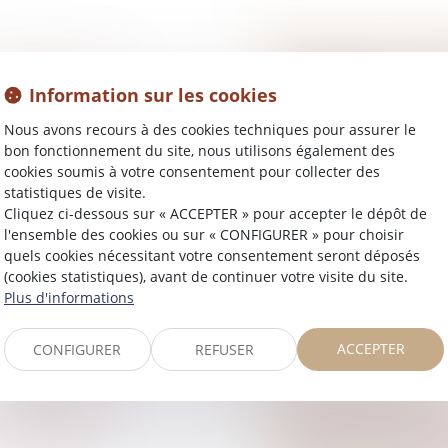
CAUTION - LA
INDEMNITÉS JOU
Information sur les cookies
L’ASSURANCE VOLO
Droit du travail - Sala
Nous avons recours à des cookies techniques pour assurer le
bon fonctionnement du site, nous utilisons également des
ent de caution doit
Depuis le 10 septemb
cookies soumis à votre consentement pour collecter des
 Et la caution doit
volontaire postérieu
statistiques de visite.
l’assurée de percevoi
Cliquez ci-dessous sur « ACCEPTER » pour accepter le dépôt de
l'ensemble des cookies ou sur « CONFIGURER » pour choisir
Lire la suite
quels cookies nécessitant votre consentement seront déposés
(cookies statistiques), avant de continuer votre visite du site.
Plus d'informations
ACCEPTER
CONFIGURER
REFUSER
A COUR DE
MALADIE PENDANT
E PUBLIC ET
CASSATION CONS