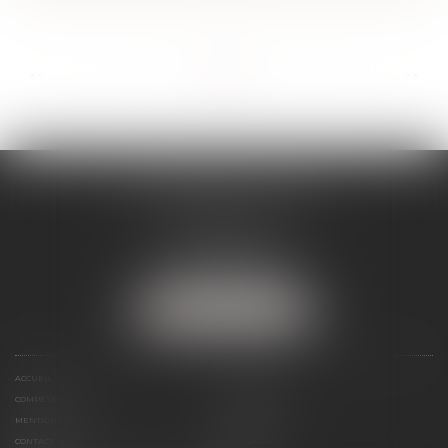
...
...
<<
<
4
5
6
7
8
9
10
>
>>
SÉVERINE WERTHE
E.I.
8 rue Emile Zola
25000 BESANCON
Tél :
09 72 16 85 75
NOUS LOCALISER
ACCUEIL
LE CABINET
COMPÉTENCES
PRÉSENTATION
MENTIONS LÉGALES
ESPACE CLIENT
CONTACT
HONORAIRES