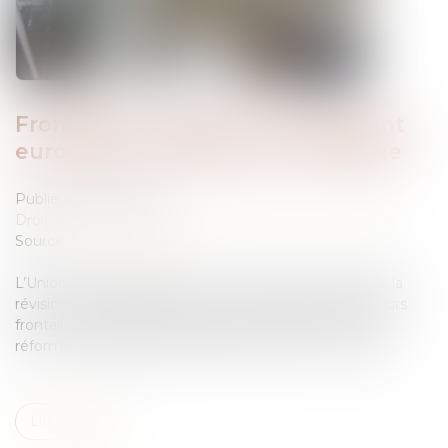
Frontaliers : Révision du règlement
européen de l'assurance chômage
Publié le :
20/05/2026
Droit du travail - Salariés
/
Droit de la protection sociale
Source :
www.legisocial.fr
L’Union européenne franchit une étape majeure dans la
révision des règles d’assurance chômage des travailleurs
frontaliers. Soutenue activement par la France, cette
réforme modifierait profondément la prise en charge ...
Lire la suite