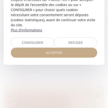
le dépôt de l'ensemble des cookies ou sur «
CONFIGURER » pour choisir quels cookies
VISITE MÉDICALE DE REPRISE ET
nécessitant votre consentement seront déposés
CONVENTION COLLECTIVE : L’EMPLOYEUR
(cookies statistiques), avant de continuer votre visite
TENU MALGRÉ L’ÉVOLUTION DES TEXTES
du site.
Droit du travail - Salariés
Plus d'informations
Par cet arrêt, la Cour de cassation se prononce sur
l’obligation pour l’employeur d’organiser une visite
CONFIGURER
REFUSER
médicale de reprise à l’issue d’un arrêt de travail pour
maladie...
ACCEPTER
Lire la suite
L’ARTICULATION DES VOIES DE RECOURS DE
LA CAUTION EN MATIÈRE DE
CONTESTATION DES CRÉANCES