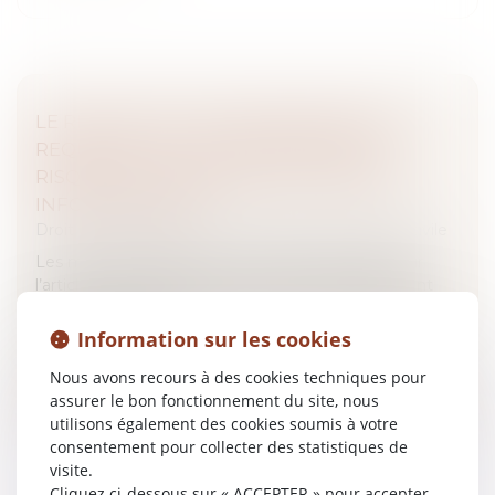
LE RECOURS À UNE ORDONNANCE SUR
REQUÊTE EST-IL JUSTIFIÉ EN CAS DE
RISQUE DE SUPPRESSION DE PREUVES
INFORMATIQUES ?
Droit des obligations et des suretés
/
Procédure civile
Les mesures d’instruction sur requête fondées sur
l’article 145 du Code de procédure civile permettent
d’obtenir des preuves avant tout procès lorsqu’il existe
un risque de dépé...
Information sur les cookies
Nous avons recours à des cookies techniques pour
Lire la suite
assurer le bon fonctionnement du site, nous
utilisons également des cookies soumis à votre
consentement pour collecter des statistiques de
visite.
Cliquez ci-dessous sur « ACCEPTER » pour accepter