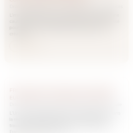
Droit des obligations et des suretés
/
Droit des sûretés
L’irrecevabilité de la tierce opposition formée par une
caution ne la prive pas de sa qualité de tiers intéressé
pour exercer une réclamation contre l’état des
créances...
Lire la suite
FRONTALIERS : RÉVISION DU RÈGLEMENT
EUROPÉEN DE L'ASSURANCE CHÔMAGE
Droit du travail - Salariés
/
Droit de la protection sociale
L’Union européenne franchit une étape majeure dans
la révision des règles d’assurance chômage des
travailleurs frontaliers. Soutenue activement par la
France, cette réforme modi...