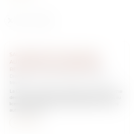
SALARIÉ PROTÉGÉ LICENCIÉ SANS
AUTORISATION : LES CONGÉS PAYÉS
RESTENT DUS EN CAS D’ÉVICTION
Droit du travail - Salariés
/
Relation individuelles au
travail
La Cour de cassation a précisé dans un arrêt du 13 mai
dernier les conséquences indemnitaires attachées au
licenciement nul d’un salarié protégé intervenu sans
autorisation admi...
Lire la suite