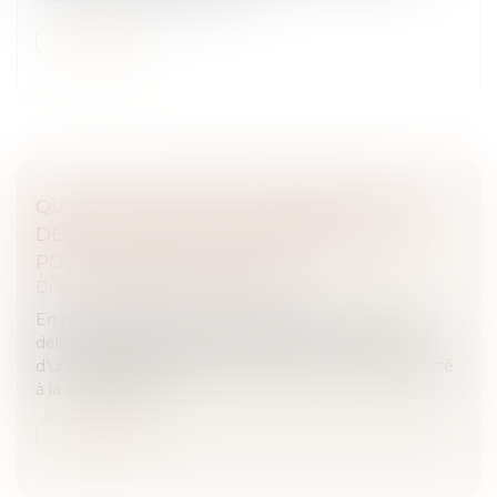
Lire la suite
QUEL EST LE DROIT À INDEMNITÉ D'UN
DÉLÉGATAIRE EN CAS DE RÉSILIATION
POUR FAUTE INJUSTIFIÉE ?
Droit des obligations et des suretés
En méconnaissance des clauses d’un contrat de
délégation, la procédure de résiliation est entachée
d’une irrégularité formelle si l’acheteur n’a pas adressé
à la société titulai...
Lire la suite