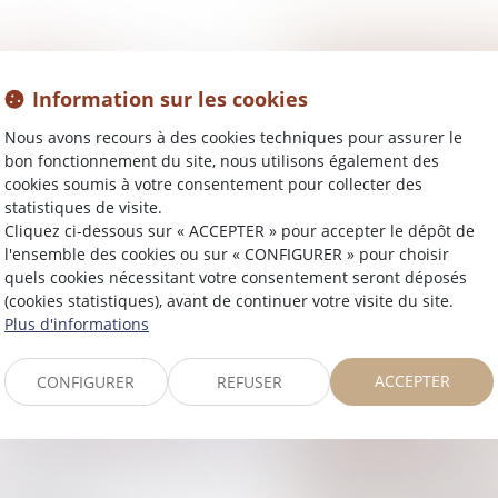
EFORMES :
HARCÈLEMENT SEX
INTERNATIONALES
D'ÊTRE DIRECTEM
Information sur les cookies
les au travail
Droit du travail - Sala
Nous avons recours à des cookies techniques pour assurer le
internationale du
L’arrêt de la Cour de
bon fonctionnement du site, nous utilisons également des
cookies soumis à votre consentement pour collecter des
mbres de
22.754 du 28 mai 2026,
statistiques de visite.
 ont adopté une pr...
harcèlement sexuel au
Cliquez ci-dessous sur « ACCEPTER » pour accepter le dépôt de
l'ensemble des cookies ou sur « CONFIGURER » pour choisir
Lire la suite
quels cookies nécessitant votre consentement seront déposés
(cookies statistiques), avant de continuer votre visite du site.
Plus d'informations
ACCEPTER
CONFIGURER
REFUSER
DU JUGEMENT VAUT
ACCIDENTS DU TRA
QUATRE ANS
re civile
Droit du travail - Sala