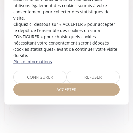
utilisons également des cookies soumis à votre
consentement pour collecter des statistiques de
visite.
Cliquez ci-dessous sur « ACCEPTER » pour accepter
le dépôt de l'ensemble des cookies ou sur «
CONFIGURER » pour choisir quels cookies
HEURES SUPPLÉMENTAIRES : L’EMPLOYEUR
nécessitant votre consentement seront déposés
NE PEUT RESTER SILENCIEUX FACE À DES
(cookies statistiques), avant de continuer votre visite
du site.
PREUVES PRÉCISES
Plus d'informations
Droit du travail - Salariés
/
Relation individuelles au
travail
CONFIGURER
REFUSER
En cas de litige relatif aux heures supplémentaires, la
charge de la preuve est partagée : le salarié doit
ACCEPTER
produire des éléments suffisamment précis sur les
heures qu’il prétend...
Lire la suite