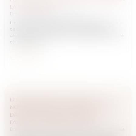
LA LISTE D’ENVOI !
Droit des obligations et des suretés
Les établissements bancaires ont l’obligation, en cas
de contrat de crédit, d’informer chaque année la
caution de l’état de la dette. À défaut, ils peuvent être
déchus de leur d...
Lire la suite
DISCRIMINATIONS AU TRAVAIL -DU
NOUVEAU POUR LES SALARIÉS ENGAGÉS
DANS UN PARCOURS DE PMA OU
D'ADOPTION | SERVICE-PUBLIC.FR
Droit du travail - Salariés
/
Droit de la protection sociale