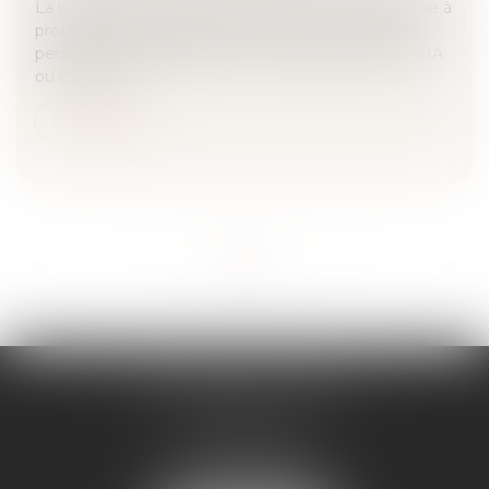
La loi publiée au Journal officiel du 1er juillet 2025 vise à
protéger d'éventuelles discriminations au travail les
personnes engagées dans un projet parental de PMA
ou d'adopti...
Lire la suite
...
...
<<
<
12
13
14
15
16
17
18
>
>>
SÉVERINE WERTHE
E.I.
8 rue Emile Zola
25000 BESANCON