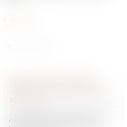
Lire la suite
INSCRIPTION D’UNE HYPOTHÈQUE
PENDANT UN PLAN DE SAUVEGARDE :
INTERDICTION CONFIRMÉE PAR LA COUR
DE CASSATION
Droit des obligations et des suretés
/
Droit des sûretés
Dans le cadre d’une procédure collective, l’article L
622-30 du Code de commerce interdit, sauf
exceptions, l’inscription de sûretés sur les biens du