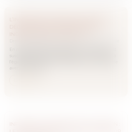
L’INDIVISIBILITÉ N’EXISTE QUE SI DEUX
DÉCISIONS SONT MATÉRIELLEMENT
INCONCILIABLES À EXÉCUTER
Droit des obligations et des suretés
/
Procédure civile
En matière de procédure d’appel, une décision n’est
susceptible d’appel indivisible que si son exécution à
l’égard d’une partie est matériellement incompatible
avec celle rendue...
Lire la suite
INFORMATION ANNUELLE DE LA CAUTION :
LE NOM DE LA CAUTION DOIT FIGURER SUR