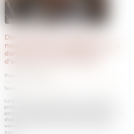
Discriminations au travail -Du
nouveau pour les salariés engagés
dans un parcours de PMA ou
d'adoption | Service-Public.fr
Publié le :
09/07/2025
Droit du travail - Salariés
/
Droit de la protection sociale
Source :
www.service-public.fr
La loi publiée au Journal officiel du 1er juillet 2025 vise à
protéger d'éventuelles discriminations au travail les
personnes engagées dans un projet parental de PMA ou
d'adoption. Désormais, des autorisations d'absence
viennent faciliter leur quotidien. Service-Public.fr vous
explique...