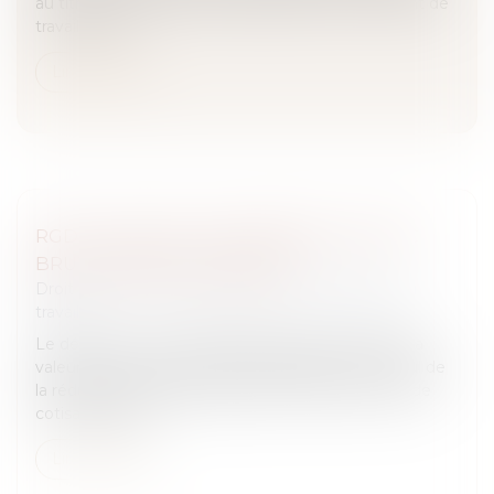
au titre des arrêts de travail résultant d’un accident de
travail ou d’u...
Lire la suite
RGDU : QUEL EST LE MONTANT DU SMIC
BRUT RETENU POUR 2026 ?
Droit du travail - Salariés
/
Relation individuelles au
travail
Le décret du 12 juin 2026 gèle pour l’année 2026 la
valeur du Smic à retenir pour l’éligibilité et le calcul de
la réduction générale dégressive unique (RGDU) de
cotisations pat...
Lire la suite