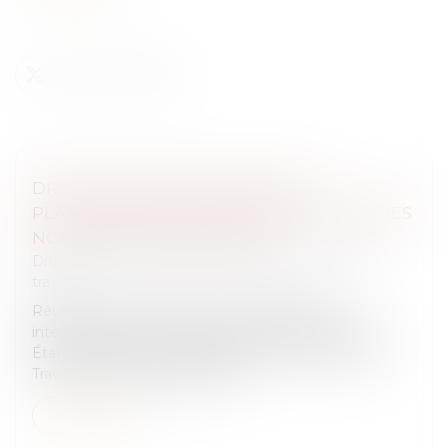
DROITS DES TRAVAILLEURS DES
PLATEFORMES : ADOPTION DES PREMIÈRES
NORMES INTERNATIONALES
Droit du travail - Salariés
/
Relation individuelles au
travail
Réunis à Genève lors de la 114e Conférence
internationale du Travail, les représentants des 187
États membres de l'Organisation internationale du
Travail (OIT) ont adopté une pr...
Lire la suite