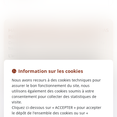
HARCÈLEMENT SEXUEL : LA VICTIME N'A PAS
BESOIN D'ÊTRE DIRECTEMENT VISÉE
Droit du travail - Salariés
/
Responsabilité accident du
travail
L’arrêt de la Cour de cassation, chambre sociale,
pourvoi n° 24-22.754 du 28 mai 2026, est relatif à la
caractérisation du harcèlement sexuel au travail...
Information sur les cookies
Lire la suite
Nous avons recours à des cookies techniques pour
assurer le bon fonctionnement du site, nous
utilisons également des cookies soumis à votre
consentement pour collecter des statistiques de
visite.
Cliquez ci-dessous sur « ACCEPTER » pour accepter
le dépôt de l'ensemble des cookies ou sur «
LA DEMANDE DE « MISE À NÉANT » DU