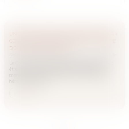
UN POURVOI DIRIGÉ À L’ENCONTRE DE LA «
COLLECTIVITÉ DES HÉRITIERS » DOIT ÊTRE
DÉCLARÉ IRRECEVABLE !
Droit des obligations et des suretés
/
Procédure civile
La Cour de cassation rappelle qu’un pourvoi ne peut
être formé contre une personne décédée ni, de
manière générale, contre la seule « collectivité des
héritiers » de celle-ci...
Lire la suite