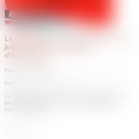
La demande de « mise à néant » du
jugement vaut demande
d'infirmation
Publié le :
02/07/2026
Droit des obligations et des suretés
/
Procédure civile
Source :
www.lemag-juridique.com
La Cour de cassation poursuit son assouplissement de la
jurisprudence relative à la rédaction du dispositif des
conclusions d'appel...
Lire la suite